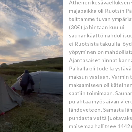
Athenen kesävaelluksen 
majapaikka oli Ruotsin P
telttamme tuvan ympäris
(30€) ja hintaan kuului
saunankäyttömahdollisu
ei Ruotsista takuulla löyd
yöpyminen on mahdollista
Ajantasaiset hinnat kanna
Paikalla oli todella ystävä
maksun vastaan. Varmin 
maksamiseen oli käteinen,
saatiin toimimaan. Sauna
pulahtaa myös aivan vier
lähdeveteen. Samasta läh
puhdasta vettä juotavaks
maisemaa hallitsee 1442 