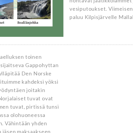
hohtavat jäätikkölammet
vesiputoukset. Viimeise
paluu Kilpisjärvelle Mall
aelluksen toinen
a sijaitseva Gappohyttan
ylläpitää Den Norske
ituimme kahdeksi yöksi
hyödyntäen joitakin
Norjalaiset tuvat ovat
en tuvat, pirtissä tunsi
sassa olohuoneessa
en. Vähintään yhden
n jäsen maksaakseen