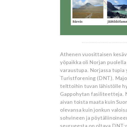
Athenen vuosittaisen kesäv
yöpaikka oli Norjan puolell
varaustupa. Norjassa tupia 
Turistforening (DNT). Majo
telttoihin tuvan lähistölle 
Gappohytan fasiliteetteja. 
aivan toista maata kuin Suom
olevansa kuin jonkun valoi
sohvineen ja pöytäliinoine
seurueesta on oltava DNT: