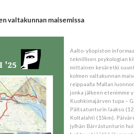
en valtakunnan maisemissa
Aalto-yliopiston informa
teknillisen psykologian k
mittainen kesäretki suun
kolmen valtakunnan mais
reippaalla Mallan luonnon
jonka jälkeen etenimme y
Kuohkimajärven tupa – G
Pältsatunturin laakso (1
Koltalahti (15km). Päivä
jylhän Bárrástunturin hu