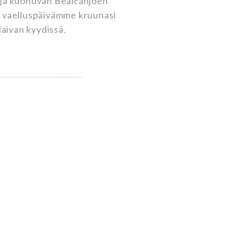
 ja kuohuvan Bealčánjoen
n vaelluspäivämme kruunasi
alaivan kyydissä.