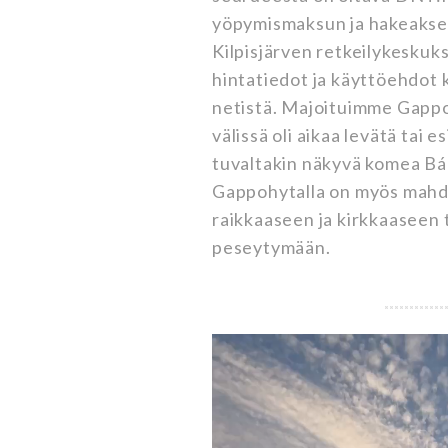
yöpymismaksun ja hakeakse
Kilpisjärven retkeilykeskuk
hintatiedot ja käyttöehdot 
netistä. Majoituimme Gappoh
välissä oli aikaa levätä tai 
tuvaltakin näkyvä komea Bá
Gappohytalla on myös mahdo
raikkaaseen ja kirkkaaseen
peseytymään.