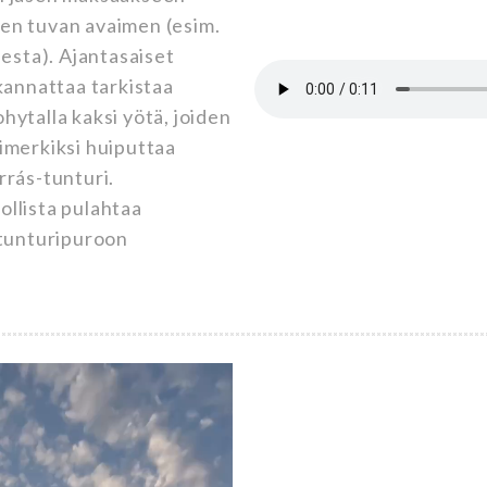
en tuvan avaimen (esim.
sesta). Ajantasaiset
kannattaa tarkistaa
ytalla kaksi yötä, joiden
esimerkiksi huiputtaa
rrás-tunturi.
llista pulahtaa
 tunturipuroon