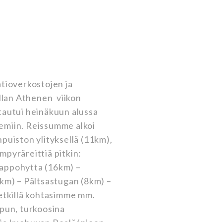
atioverkostojen ja
illan Athenen viikon
tautui heinäkuun alussa
emiin. Reissumme alkoi
puiston ylityksellä (11km),
mpyräreittiä pitkin:
appohytta (16km) –
2km) – Pältsastugan (8km) –
retkillä kohtasimme mm.
ipun, turkoosina