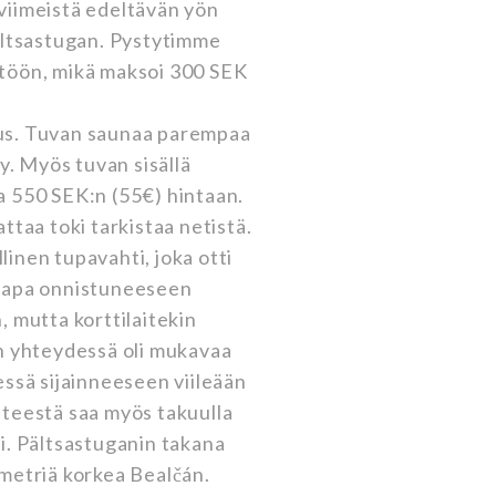
viimeistä edeltävän yön
ältsastugan. Pystytimme
töön, mikä maksoi 300 SEK
us. Tuvan saunaa parempaa
y. Myös tuvan sisällä
 550 SEK:n (55€) hintaan.
ttaa toki tarkistaa netistä.
llinen tupavahti, joka otti
tapa onnistuneeseen
 mutta korttilaitekin
n yhteydessä oli mukavaa
essä sijainneeseen viileään
teestä saa myös takuulla
i. Pältsastuganin takana
metriä korkea Bealčán.